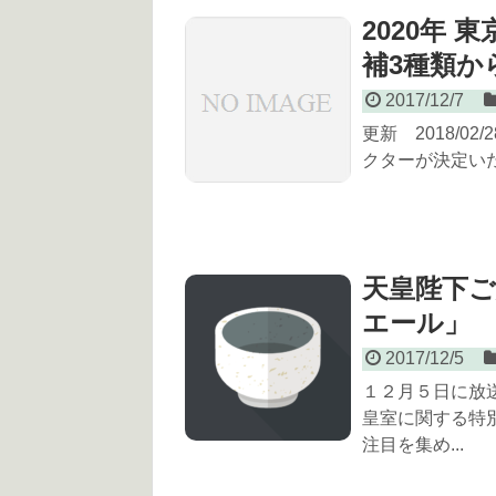
2020年
補3種類か
2017/12/7
更新 2018/0
クターが決定いた
天皇陛下
エール」
2017/12/5
１２月５日に放
皇室に関する特
注目を集め...