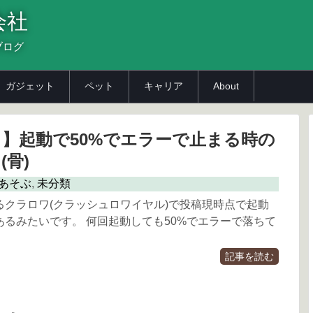
会社
ブログ
ガジェット
ペット
キャリア
About
】起動で50%でエラーで止まる時の
(骨)
あそぶ
,
未分類
るクラロワ(クラッシュロワイヤル)で投稿現時点で起動
あるみたいです。 何回起動しても50%でエラーで落ちて
記事を読む