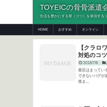
TOYEICの骨骨派遣
生活を豊かにする骨（コツ）を発信する
HOME
おすすめ
オンライン
【クラロワ
対処のコツ
2018/7/6
最近はまってい
できないバグが
進ま...