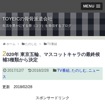
MENU
TOYEICの骨骨派遣会社
生活を豊かにする骨（コツ）を発信するブログ
ホーム
たのしむ
TV番組
2
020年 東京五輪、マスコットキャラの最終候
補3種類から決定
2017/12/7
2018/2/28
TV番組
,
たのしむ
,
ニュー
ス
更新 2018/02/28
スポンサードリンク