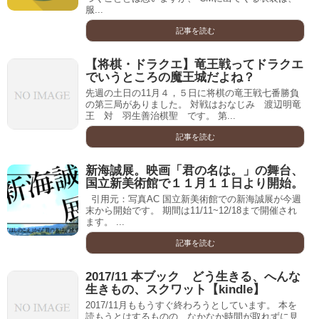
服...
記事を読む
【将棋・ドラクエ】竜王戦ってドラクエ
でいうところの魔王城だよね？
先週の土日の11月４，５日に将棋の竜王戦七番勝負
の第三局がありました。 対戦はおなじみ 渡辺明竜
王 対 羽生善治棋聖 です。 第...
記事を読む
新海誠展。映画「君の名は。」の舞台、
国立新美術館で１１月１１日より開始。
引用元：写真AC 国立新美術館での新海誠展が今週
末から開始です。 期間は11/11~12/18まで開催され
ます。 ...
記事を読む
2017/11 本ブック どう生きる、へんな
生きもの、スクワット【kindle】
2017/11月ももうすぐ終わろうとしています。 本を
読もうとはするものの、なかなか時間が取れずに見