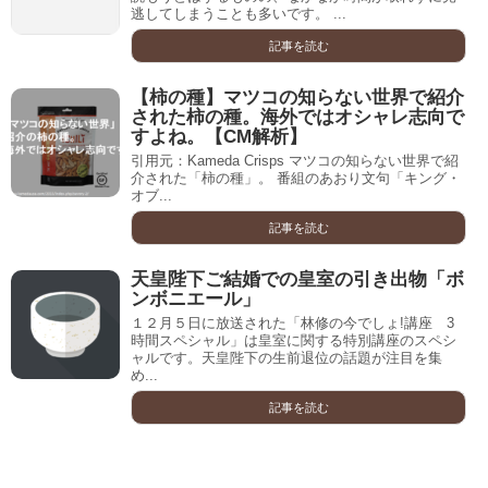
逃してしまうことも多いです。 ...
記事を読む
【柿の種】マツコの知らない世界で紹介
された柿の種。海外ではオシャレ志向で
すよね。【CM解析】
引用元：Kameda Crisps マツコの知らない世界で紹
介された「柿の種」。 番組のあおり文句「キング・
オブ...
記事を読む
天皇陛下ご結婚での皇室の引き出物「ボ
ンボニエール」
１２月５日に放送された「林修の今でしょ!講座 3
時間スペシャル」は皇室に関する特別講座のスペシ
ャルです。天皇陛下の生前退位の話題が注目を集
め...
記事を読む