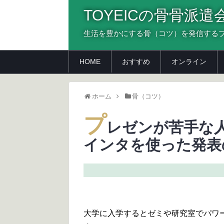
TOYEICの骨骨派遣
生活を豊かにする骨（コツ）を発信する
HOME
おすすめ
オンライン
ホーム
骨（コツ）
プ
レゼンが苦手な
インタを使った発表
大学に入学するとゼミや研究室でパワ